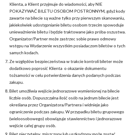
Klienta, a Klient przyjmuje do wiadomości, aby NIE
POKAZYWAĆ BILETU OSOBOM POSTRONNYM, gdyż kody
zawarte na bilecie są ważne tylko przy pierwszym skanowaniu,
jakiekolwiek udostępnianie biletu osobom trzecim spowoduje
unieważnienie biletu i będzie traktowane jako próba oszustwa.
Organizator/Partner może zastrzec sobie prawo odmowy
wstępu na Wydarzenie wszystkim posiadaczom biletów o tych
samych kodach.
Ze względów bezpieczeństwa w trakcie kontroli bileter może
dodatkowo poprosić Klienta o okazanie dokumentu
tożsamości w celu potwierdzenia danych podanych podczas
zakupu.
Bilet umożliwia wejście jednorazowe wymienionej na bilecie
liczbie osób. Dopuszczalna ilość osób na jednym bilecie jest
określana przez Organizatora/Partnera i widnieje jako
ograniczenie podczas zakupu. W przypadku biletu grupowego
(wieloosobowego) obowiązuje stawiennictwo i jednorazowe
wejście całej grupy osób.
Bilet nieczytelny, zniszczony lub uszkodzony może zostać